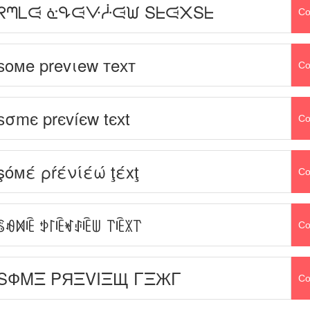
ᖇᘉᒪᙍ ᓎᕴᙍᐻᓿᙍᙎ Sᖶᙍ᙭Sᖶ
Co
ѕoмe prevιew тeхт
Co
ѕσmє prєvíєw tєхt
Co
şόмέ ρŕένίέώ ţέxţ
Co
ꌚꆂꁒꍟ ꉣ꒓ꍟꏝꂑꍟꅐ ꓅ꍟꇓ꓅
Co
SФMΞ PЯΞVIΞЩ ΓΞЖΓ
Co