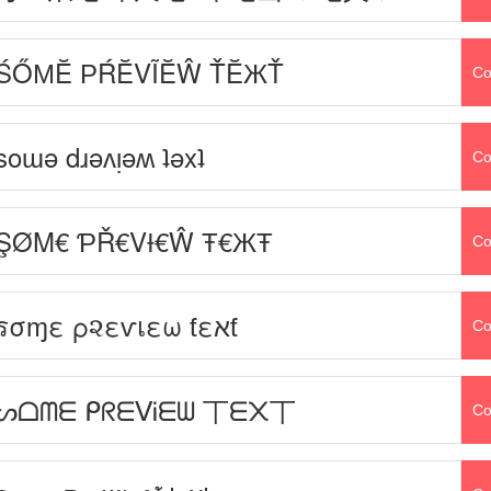
ŚŐМĔ РŔĔVĨĔŴ ŤĔЖŤ
Co
soɯǝ dɹǝʌᴉǝʍ ʇǝxʇ
Co
ŞØΜ€ ƤŘ€VƗ€Ŵ Ŧ€ЖŦ
Co
รσɱε ρ૨εѵเεω ƭεאƭ
Co
ᔕᗝᗰᗴ ᑭᖇᗴᐯᎥᗴᗯ 丅ᗴ᙭丅
Co