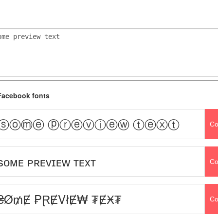
Facebook fonts
ⓢⓞⓜⓔ ⓟⓡⓔⓥⓘⓔⓦ ⓣⓔⓧⓣ
Co
sᴏᴍᴇ ᴘʀᴇᴠɪᴇᴡ ᴛᴇxᴛ
Co
₴Ø₥Ɇ ₱ⱤɆVłɆ₩ ₮ɆӾ₮
Co