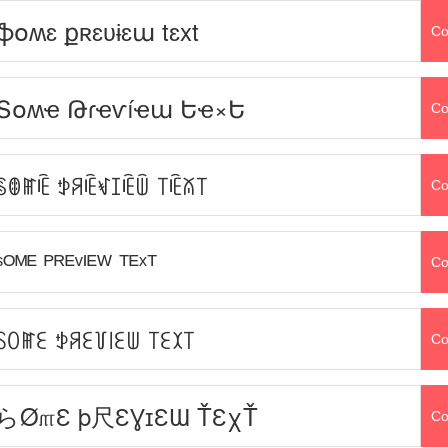
ֆօʍɛ քʀɛʋɨɛա tɛxt
Co
Տօʍҽ Թɾҽѵíҽա Եҽ×Ե
Co
ꌗꂦꂵꍟ ꉣꋪꍟꃴꀤꍟꅏ ꓄ꍟꊼ꓄
Co
ˢᴼᴹᴱ ᴾᴿᴱᵛᴵᴱᵂ ᵀᴱˣᵀ
Co
ꇙꄲꂵꏂ ꉣꋪꏂ꒦꒐ꏂꅐ ꓄ꏂꉧ꓄
Co
らØ௱Ɛ þ尺ƐƔɪƐƜ ŤƐχŤ
Co