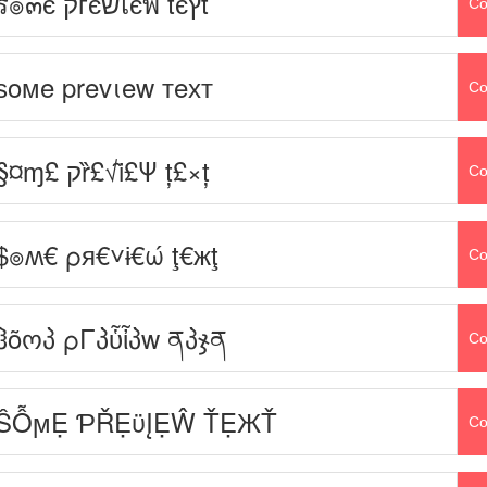
ร๏๓є קгєשเєฬ tєץt
Co
ѕoмe prevιew тeхт
Co
§¤ɱ£ קȑ£√ȋ£Ψ ț£×ț
Co
$๏ʍ€ ρя€˅ɨ€ώ ţ€жţ
Co
ჰõოპ ρΓპὗἶპw ནპჯན
Co
ŜỖϻẸ ƤŘẸϋĮẸŴ ŤẸЖŤ
Co