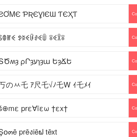
ƧƠMЄ ƤƦЄƔƖЄƜ ƬЄҲƬ
Co
ꌚꂦꂵꈼ ꉣꌅꈼꀰꂑꈼꅏ ꋖꈼꇒꋖ
Co
ՏԾʍȝ ρՐȝעɿȝա ԵȝՃԵ
Co
丂のㅆ乇 ｱ尺乇√ﾉ乇W ｲ乇ﾒｲ
Co
š⊕mε prε∀ïεω †εx†
Co
Ş໐๓ē prēงiēຟ tēxt
Co