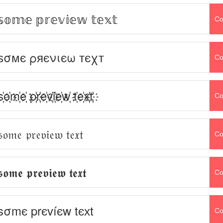
𝕤𝕠𝕞𝕖 𝕡𝕣𝕖𝕧𝕚𝕖𝕨 𝕥𝕖𝕩𝕥
Co
ѕσмє ρяєνιєω тєχт
Co
s҉o҉m҉e҉ p҉r҉e҉v҉i҉e҉w҉ t҉e҉x҉t҉
Co
𝔰𝔬𝔪𝔢 𝔭𝔯𝔢𝔳𝔦𝔢𝔴 𝔱𝔢𝔵𝔱
Co
𝖘𝖔𝖒𝖊 𝖕𝖗𝖊𝖛𝖎𝖊𝖜 𝖙𝖊𝖝𝖙
Co
sσmє prєvíєw tєхt
Co