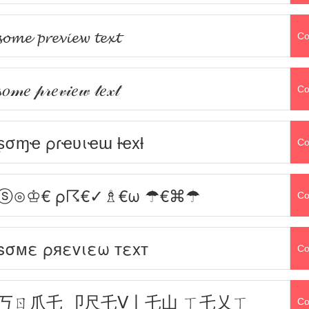
𝓼𝓸𝓶𝓮 𝓹𝓻𝓮𝓿𝓲𝓮𝔀 𝓽𝓮𝔁𝓽
Co
𝓈𝑜𝓂𝑒 𝓅𝓇𝑒𝓋𝒾𝑒𝓌 𝓉𝑒𝓍𝓉
Co
ʂσɱҽ ρɾҽʋιҽɯ ƚҽxƚ
Co
ⓢ⊙♔€ ρ☈€✓♗€ω ☂€⌘☂
Co
sσмε ρяεvιεω тεxт
Co
丂ㄖ爪乇 卩尺乇ᐯ丨乇山 ㄒ乇乂ㄒ
Co