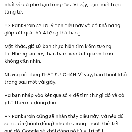
nhất về cà phê bạn từng đọc. Vì vậy, bạn nuốt trọn
từng từ.
=> RankBrain sẽ lưu ý đến điều này và có khả năng
giúp kết quả thứ 4 tăng thứ hạng.
Mặt khác, giả sử bạn thực hiện tìm kiếm tương
tự. Nhưng lần này, bạn bấm vào kết quả số 1 mà
không cần nhìn.
Nhưng nội dung THẬT SỰ CHÁN. Vì vậy, bạn thoát khỏi
trang sau một vài giây.
Và bạn nhấp vào kết quả số 4 để tìm thứ gì đó về cà
phê thực sự đáng đọc.
=> RankBrain cũng sẽ nhận thấy điều này. Và nếu đủ
số người (hành động) nhanh chóng thoát khỏi kết
quả đó, Google sẽ khởi động nó từ vị trí số 1.