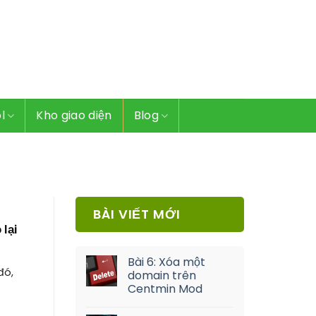
l
Kho giao diện
Blog
BÀI VIẾT MỚI
lại
Bài 6: Xóa một
đó,
domain trên
Centmin Mod