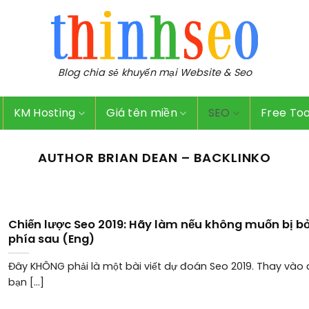
Blog chia sẻ khuyến mại Website & Seo
KM Hosting
Giá tên miền
SEO
Free Too
AUTHOR BRIAN DEAN – BACKLINKO
Chiến lược Seo 2019: Hãy làm nếu không muốn bị bỏ 
phía sau (Eng)
Đây KHÔNG phải là một bài viết dự đoán Seo 2019. Thay vào 
bạn [...]