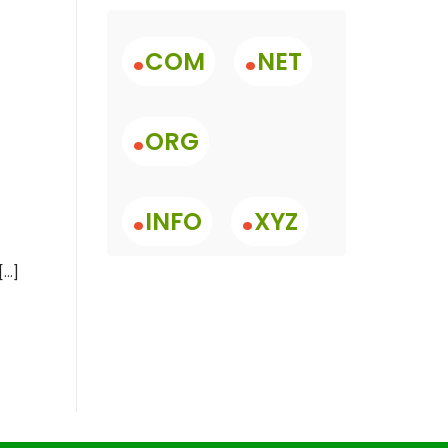
.
.
COM
NET
.
ORG
.
.
INFO
XYZ
..]