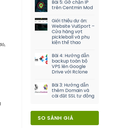
Bài 5: Gỡ chặn IP
trên Centmin Mod
Giới thiệu dự án:
Website VuiSport –
Cửa hàng vợt
pickleball và phụ
kiện thể thao
đó,
Bài 4: Hướng dẫn
backup toàn bộ
VPS lên Google
Drive với Rclone
Bài 3: Hướng dẫn
thêm Domain và
cài đặt SSL tự động
1
SO SÁNH GIÁ