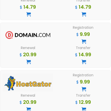
Renewal
Transfer
14.79
14.79
$
$
Registration
9.99
$
Renewal
Transfer
20.99
14.99
$
$
Registration
9.99
$
Renewal
Transfer
20.99
12.99
$
$