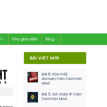
l
Kho giao diện
Blog
BÀI VIẾT MỚI
Bài 6: Xóa một
domain trên Centmin
Mod
Bài 5: Gỡ chặn IP trên
Centmin Mod