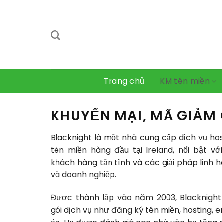
Bỏ
qua
nội
dung
Trang chủ
KM tên miền
KHUYẾN MẠI, MÃ GIẢM
Blacknight là một nhà cung cấp dịch vụ ho
tên miền hàng đầu tại Ireland, nổi bật vớ
khách hàng tận tình và các giải pháp linh 
và doanh nghiệp.
Được thành lập vào năm 2003, Blacknight
gói dịch vụ như đăng ký tên miền, hosting, 