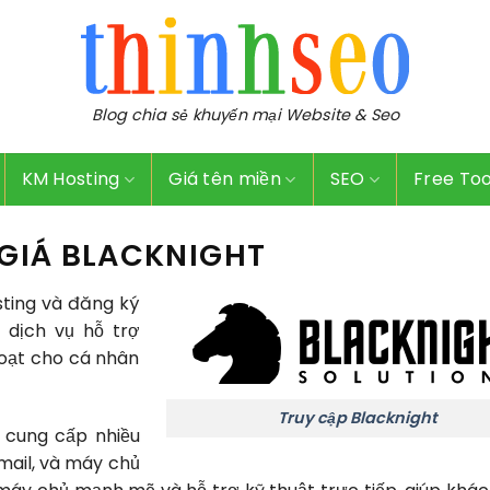
Blog chia sẻ khuyến mại Website & Seo
KM Hosting
Giá tên miền
SEO
Free Too
 GIÁ BLACKNIGHT
sting và đăng ký
i dịch vụ hỗ trợ
hoạt cho cá nhân
Truy cập Blacknight
 cung cấp nhiều
email, và máy chủ