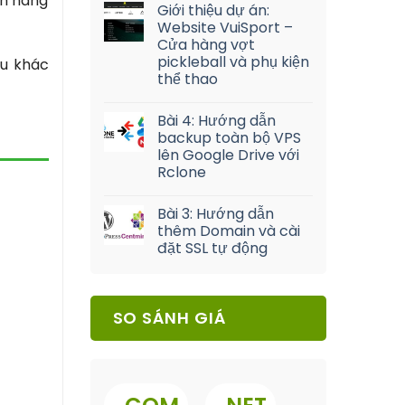
ch hàng
Giới thiệu dự án:
Website VuiSport –
Cửa hàng vợt
pickleball và phụ kiện
ầu khác
thể thao
Bài 4: Hướng dẫn
backup toàn bộ VPS
lên Google Drive với
Rclone
Bài 3: Hướng dẫn
thêm Domain và cài
đặt SSL tự động
SO SÁNH GIÁ
.
.