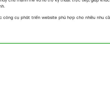
máy chủ mạnh mẽ và hỗ trợ kỹ thuật trực tiếp, giúp khá
nh.
c công cụ phát triển website phù hợp cho nhiều nhu c