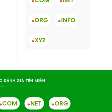
COM
NET
.
.
ORG
INFO
.
XYZ
O SÁNH GIÁ TÊN MIỀN
.
.
.
COM
NET
ORG