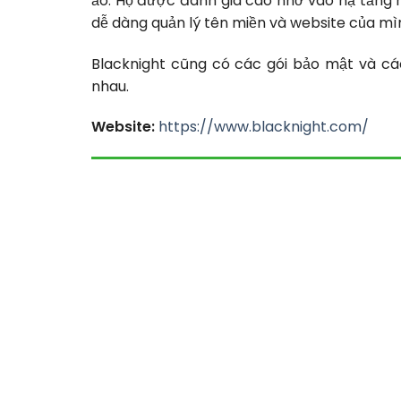
ảo. Họ được đánh giá cao nhờ vào hạ tầng 
dễ dàng quản lý tên miền và website của mì
Blacknight cũng có các gói bảo mật và cá
nhau.
Website:
https://www.blacknight.com/