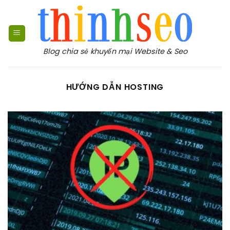
Bỏ
qua
nội
dung
Blog chia sẻ khuyến mại Website & Seo
HƯỚNG DẪN HOSTING