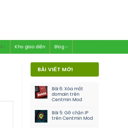
l
Kho giao diện
Blog
BÀI VIẾT MỚI
Bài 6: Xóa một
domain trên
Centmin Mod
Bài 5: Gỡ chặn IP
trên Centmin Mod