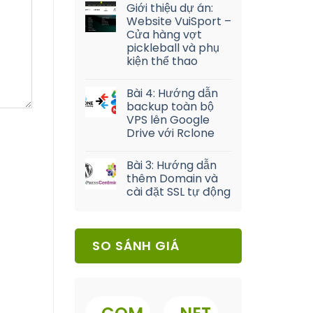
Giới thiệu dự án:
Website VuiSport –
Cửa hàng vợt
pickleball và phụ
kiện thể thao
Bài 4: Hướng dẫn
backup toàn bộ
VPS lên Google
Drive với Rclone
Bài 3: Hướng dẫn
thêm Domain và
cài đặt SSL tự động
SO SÁNH GIÁ
.
.