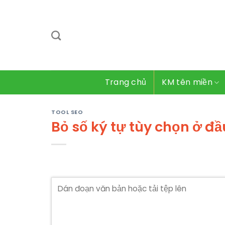
Bỏ
qua
nội
dung
Trang chủ
KM tên miền
TOOL SEO
Bỏ số ký tự tùy chọn ở đ