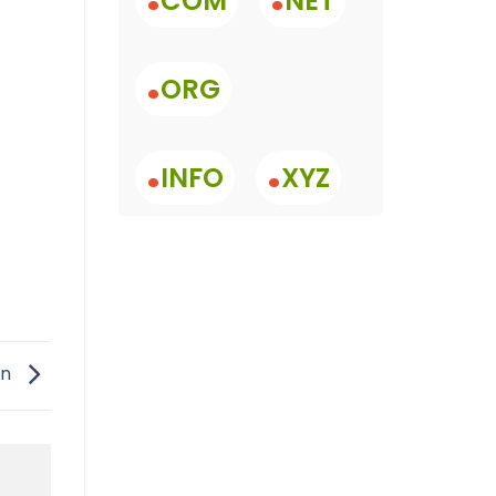
COM
NET
.
ORG
.
.
INFO
XYZ
ản