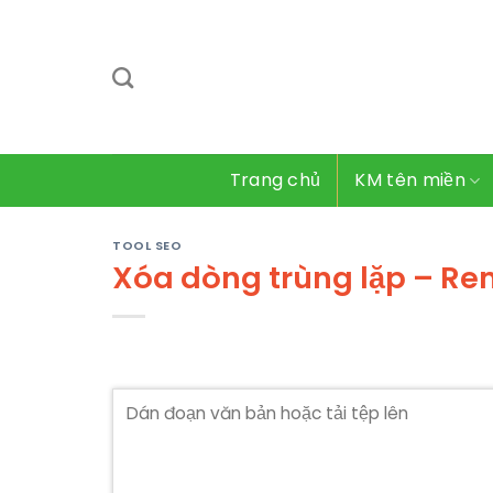
Bỏ
qua
nội
dung
Trang chủ
KM tên miền
TOOL SEO
Xóa dòng trùng lặp – Re