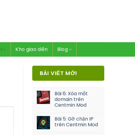
l
Kho giao diện
Blog
BÀI VIẾT MỚI
Bài 6: Xóa một
domain trên
Centmin Mod
Bài 5: Gỡ chặn IP
trên Centmin Mod