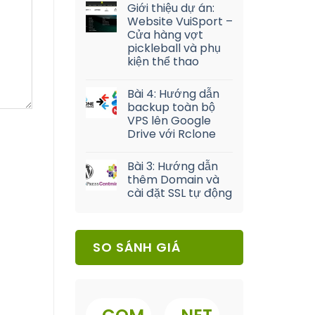
Giới thiệu dự án:
Website VuiSport –
Cửa hàng vợt
pickleball và phụ
kiện thể thao
Bài 4: Hướng dẫn
backup toàn bộ
VPS lên Google
Drive với Rclone
Bài 3: Hướng dẫn
thêm Domain và
cài đặt SSL tự động
SO SÁNH GIÁ
.
.