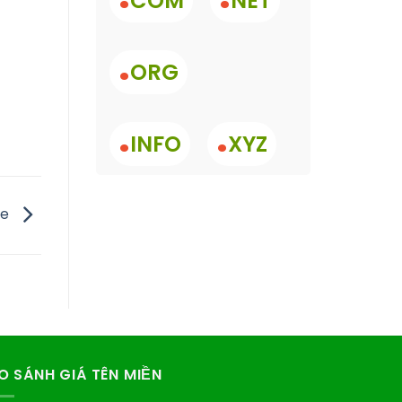
COM
NET
.
ORG
.
.
INFO
XYZ
ne
O SÁNH GIÁ TÊN MIỀN