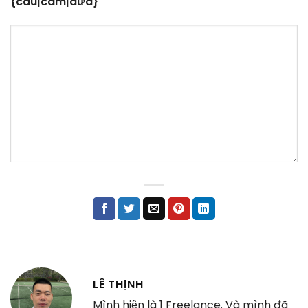
{cau|cam|dừa}
LÊ THỊNH
Mình hiện là 1 Freelance. Và mình đã