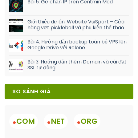
Bài 5: Gỡ chặn IP trên Centmin Mod
Giới thiệu dự án: Website VuiSport – Cửa
hàng vợt pickleball và phụ kiện thể thao
Bài 4: Hướng dẫn backup toàn bộ VPS lên
Google Drive với Rclone
Bài 3: Hướng dẫn thêm Domain và cài đặt
SSL tự động
SO SÁNH GIÁ
.
.
.
COM
NET
ORG