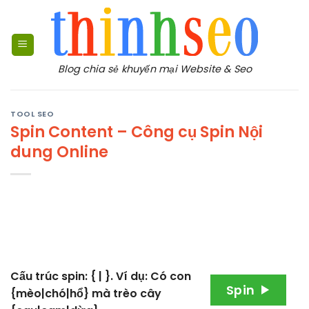
Bỏ
qua
nội
dung
Blog chia sẻ khuyến mại Website & Seo
TOOL SEO
Spin Content – Công cụ Spin Nội
dung Online
Cấu trúc spin: { | }. Ví dụ: Có con
Spin
{mèo|chó|hổ} mà trèo cây