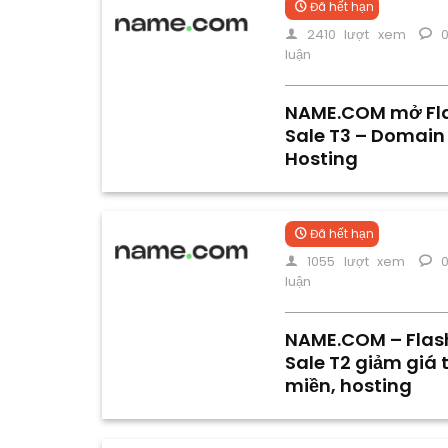
Đã hết hạn
2410 lượt xem
0
luận
NAME.COM mở Fl
Sale T3 – Domain
Hosting
Đã hết hạn
1055 lượt xem
0
luận
NAME.COM – Flas
Sale T2 giảm giá 
miền, hosting