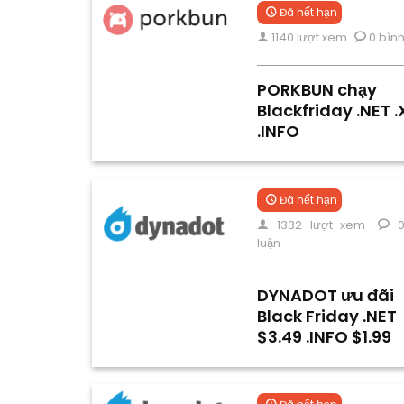
Đã hết hạn
1140 lượt xem
0 bình
PORKBUN chạy
Blackfriday .NET 
.INFO
Đã hết hạn
1332 lượt xem
0
luận
DYNADOT ưu đãi
Black Friday .NET
$3.49 .INFO $1.99