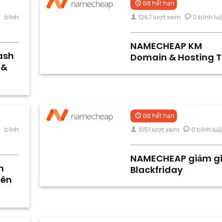
Đã hết hạn
 bình
1267 lượt xem
0 bình lu
NAMECHEAP KM
ash
Domain & Hosting T
 &
Đã hết hạn
 bình
1051 lượt xem
0 bình lu
NAMECHEAP giảm g
h
Blackfriday
tên