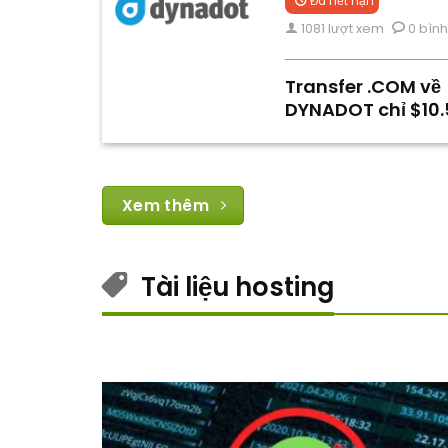
Đã hết hạn
1081 lượt xem
0 bình
Transfer .COM về
DYNADOT chỉ $10.
Xem thêm
Tài liệu hosting