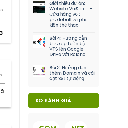
Giới thiệu dự án:
Website VuiSport –
ận
Cửa hàng vợt
pickleball và phụ
kiện thể thao
3
Bài 4: Hướng dẫn
backup toàn bộ
VPS lên Google
Drive với Rclone
Bài 3: Hướng dẫn
thêm Domain và cài
ận
đặt SSL tự động
iá
SO SÁNH GIÁ
.
.