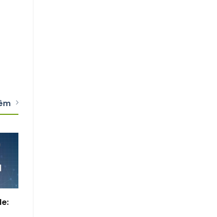
hêm
e:
t