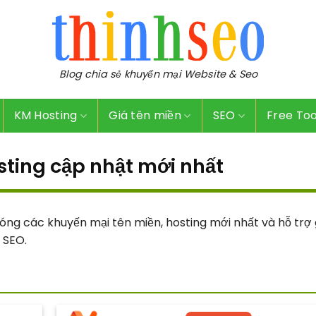
Blog chia sẻ khuyến mại Website & Seo
KM Hosting
Giá tên miền
SEO
Free Too
ting cập nhật mới nhất
g các khuyến mại tên miền, hosting mới nhất và hỗ trợ g
 SEO.