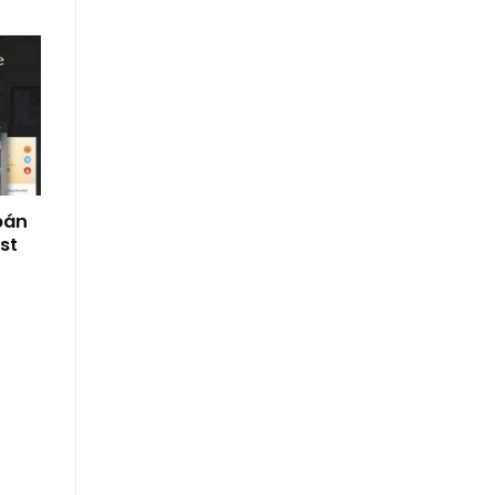
bán
st