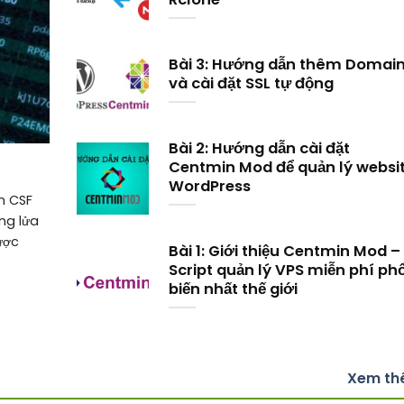
Bài 3: Hướng dẫn thêm Domai
và cài đặt SSL tự động
Bài 2: Hướng dẫn cài đặt
Centmin Mod để quản lý websi
WordPress
n CSF
ờng lửa
ược
Bài 1: Giới thiệu Centmin Mod –
Script quản lý VPS miễn phí ph
biến nhất thế giới
Xem t