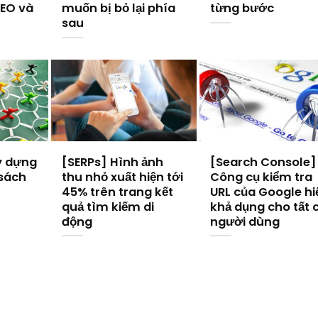
SEO và
muốn bị bỏ lại phía
từng bước
sau
y dựng
[SERPs] Hình ảnh
[Search Console]
 sách
thu nhỏ xuất hiện tới
Công cụ kiểm tra
45% trên trang kết
URL của Google hi
quả tìm kiếm di
khả dụng cho tất 
động
người dùng