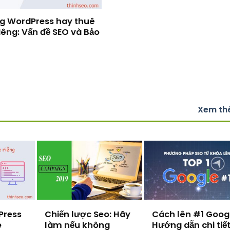
g WordPress hay thuê
iêng: Vấn đề SEO và Bảo
Xem t
Press
Chiến lược Seo: Hãy
Cách lên #1 Googl
e
làm nếu không
Hướng dẫn chi tiế