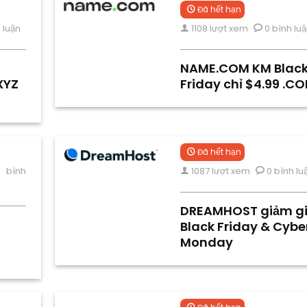
Đã hết hạn
 luận
1108 lượt xem
0 bình lu
NAME.COM KM Blac
.XYZ
Friday chỉ $4.99 .C
Đã hết hạn
 bình
1087 lượt xem
0 bình lu
DREAMHOST giảm g
Black Friday & Cybe
Monday