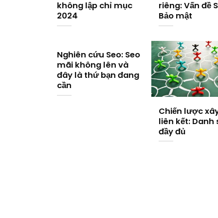
không lập chỉ mục
riêng: Vấn đề 
2024
Bảo mật
Nghiên cứu Seo: Seo
mãi không lên và
đây là thứ bạn đang
cần
Chiến lược xâ
liên kết: Danh
đầy đủ