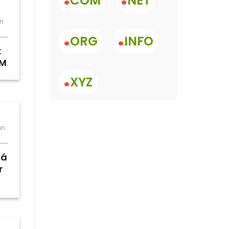
COM
NET
ận
.
.
ORG
INFO
k
OM
.
XYZ
ận
iá
r