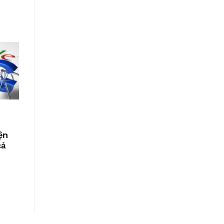
ện
cả