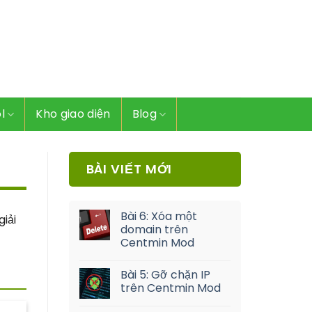
l
Kho giao diện
Blog
BÀI VIẾT MỚI
Bài 6: Xóa một
iải
domain trên
Centmin Mod
Bài 5: Gỡ chặn IP
trên Centmin Mod