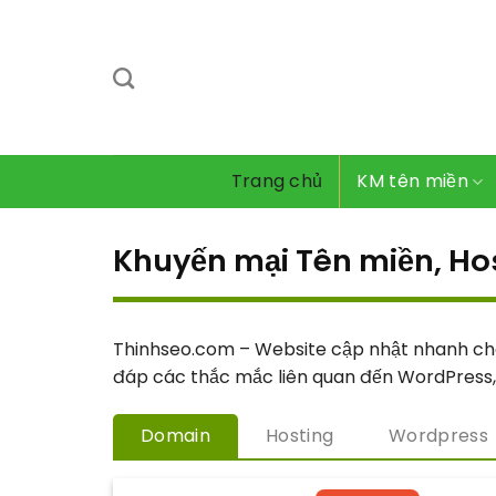
Bỏ
qua
nội
dung
Trang chủ
KM tên miền
Khuyến mại Tên miền, Hos
Thinhseo.com – Website cập nhật nhanh chón
đáp các thắc mắc liên quan đến WordPress,
Domain
Hosting
Wordpress