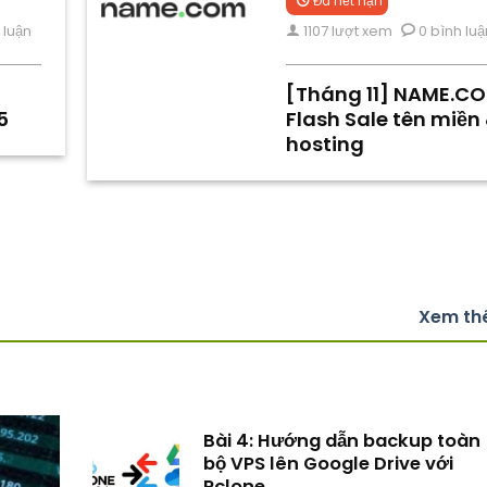
Đã hết hạn
 luận
1107 lượt xem
0 bình luậ
[Tháng 11] NAME.C
5
Flash Sale tên miền
hosting
Xem t
Bài 4: Hướng dẫn backup toàn
bộ VPS lên Google Drive với
Rclone