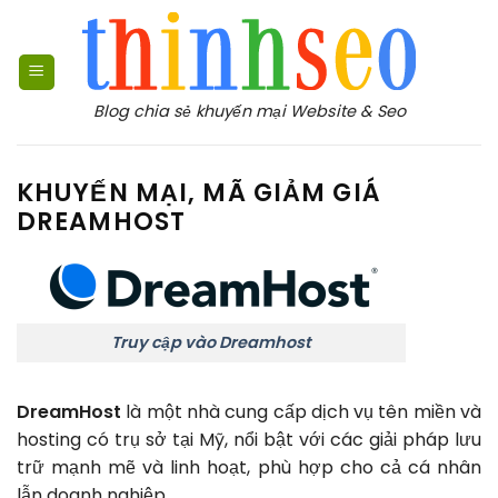
Bỏ
qua
nội
dung
Blog chia sẻ khuyến mại Website & Seo
KHUYẾN MẠI, MÃ GIẢM GIÁ
DREAMHOST
Truy cập vào Dreamhost
DreamHost
là một nhà cung cấp dịch vụ tên miền và
hosting có trụ sở tại Mỹ, nổi bật với các giải pháp lưu
trữ mạnh mẽ và linh hoạt, phù hợp cho cả cá nhân
lẫn doanh nghiệp.