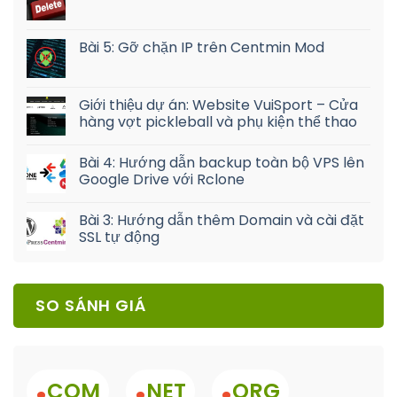
Bài 5: Gỡ chặn IP trên Centmin Mod
Giới thiệu dự án: Website VuiSport – Cửa
hàng vợt pickleball và phụ kiện thể thao
Bài 4: Hướng dẫn backup toàn bộ VPS lên
Google Drive với Rclone
Bài 3: Hướng dẫn thêm Domain và cài đặt
SSL tự động
SO SÁNH GIÁ
.
.
.
COM
NET
ORG