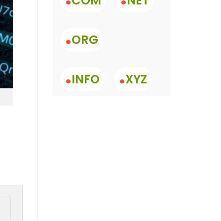
COM
NET
.
ORG
.
.
INFO
XYZ