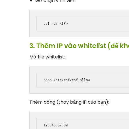
Gỡ chặn vĩnh viễn:
3. Thêm IP vào whitelist (để kh
Mở file whitelist:
Thêm dòng (thay bằng IP của bạn):