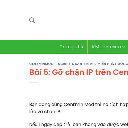
Bỏ
qua
nội
dung
Trang chủ
KM tên miền
CENTMINMOD - SCRIPT QUẢN TRỊ VPS MIỄN PHÍ
,
HƯỚNG
Bài 5: Gỡ chặn IP trên C
Bạn đang dùng Centmin Mod thì nó tích hợp 
lửa và chặn IP.
Nếu 1 ngày đẹp trời bạn không vào được web