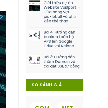
Giới thiệu dự án:
Website VuiSport –
Cửa hàng vợt
pickleball và phụ
kiện thể thao
Bài 4: Hướng dẫn
backup toàn bộ
VPS lên Google
Drive với Rclone
Bài 3: Hướng dẫn
thêm Domain và
cài đặt SSL tự động
SO SÁNH GIÁ
.
.