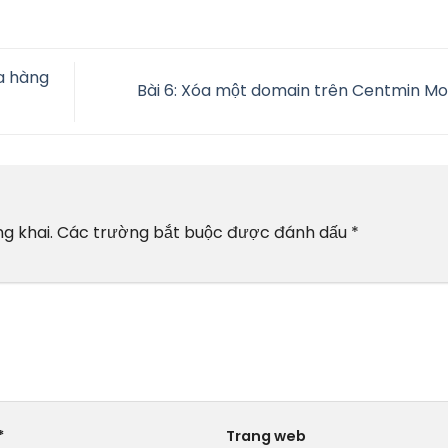
ửa hàng
Bài 6: Xóa một domain trên Centmin M
g khai.
Các trường bắt buộc được đánh dấu
*
*
Trang web