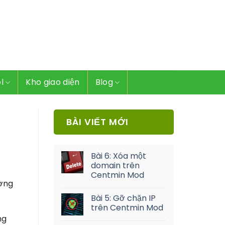
l
Kho giao diện
Blog
BÀI VIẾT MỚI
Bài 6: Xóa một
domain trên
Centmin Mod
ường
Bài 5: Gỡ chặn IP
trên Centmin Mod
ng