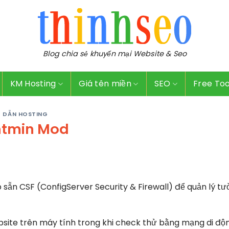
Blog chia sẻ khuyến mại Website & Seo
KM Hosting
Giá tên miền
SEO
Free Too
 DẪN HOSTING
entmin Mod
sẵn CSF (ConfigServer Security & Firewall) để quản lý t
site trên máy tính trong khi check thử bằng mạng di độ