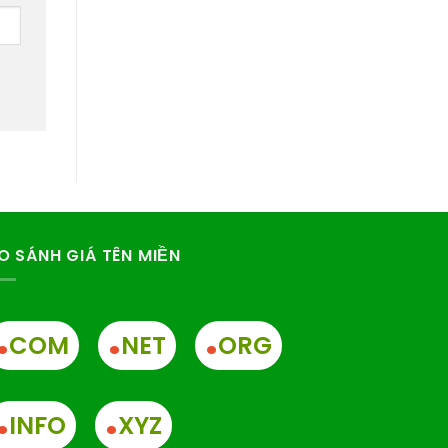
O SÁNH GIÁ TÊN MIỀN
.
.
.
COM
NET
ORG
.
.
INFO
XYZ