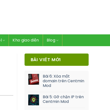
l
Kho giao diện
Blog
BÀI VIẾT MỚI
Bài 6: Xóa một
domain trên Centmin
Mod
Bài 5: Gỡ chặn IP trên
Centmin Mod