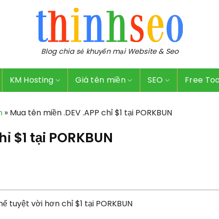
Blog chia sẻ khuyến mại Website & Seo
KM Hosting
Giá tên miền
SEO
Free Too
n
»
Mua tên miền .DEV .APP chỉ $1 tại PORKBUN
hỉ $1 tại PORKBUN
ể tuyệt vời hơn chỉ $1 tại PORKBUN