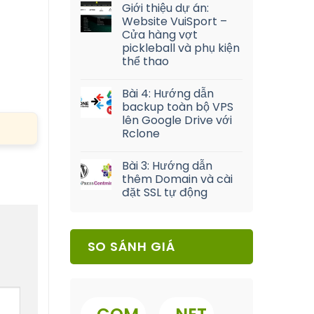
Giới thiệu dự án:
Website VuiSport –
Cửa hàng vợt
pickleball và phụ kiện
thể thao
Bài 4: Hướng dẫn
backup toàn bộ VPS
lên Google Drive với
Rclone
Bài 3: Hướng dẫn
thêm Domain và cài
đặt SSL tự động
SO SÁNH GIÁ
.
.