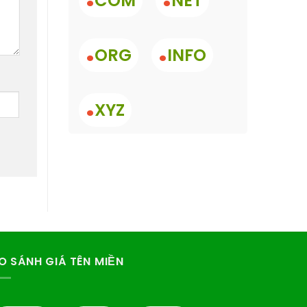
COM
NET
.
.
ORG
INFO
.
XYZ
O SÁNH GIÁ TÊN MIỀN