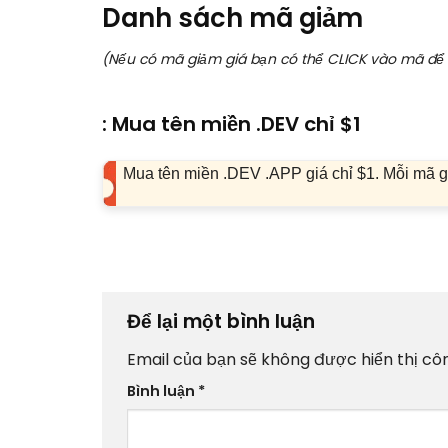
Danh sách mã giảm
(Nếu có mã giảm giá bạn có thể CLICK vào mã để 
: Mua tên miền .DEV chỉ $1
Mua tên miền .DEV .APP giá chỉ $1. Mỗi mã g
Để lại một bình luận
Email của bạn sẽ không được hiển thị côn
Bình luận
*