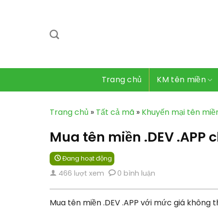
Bỏ
qua
nội
dung
Trang chủ
KM tên miền
Trang chủ
»
Tất cả mã
»
Khuyến mại tên miề
Mua tên miền .DEV .APP c
Đang hoạt động
466 lượt xem
0 bình luận
Mua tên miền .DEV .APP với mức giá không th